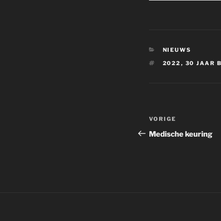
CATEGORIEËN
NIEUWS
TAGS
2022
,
30 JAAR 
Bericht
Vorig
VORIGE
navigatie
bericht
Medische keuring