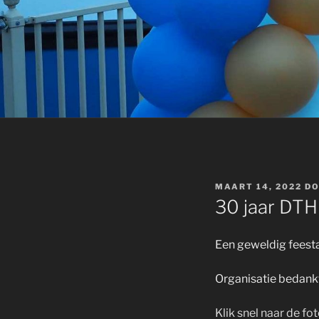
GEPLAATST
MAART 14, 2022
D
OP
30 jaar DTH
Een geweldig fees
Organisatie bedank
Klik snel naar de fot