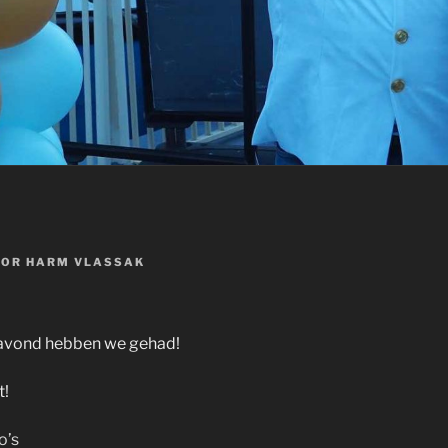
OOR
HARM VLASSAK
tavond hebben we gehad!
t!
o’s