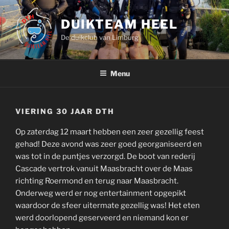
Ga
naar
DUIKTEAM HEEL
de
De duikclub van Limburg
inhoud
Menu
VIERING 30 JAAR DTH
Op zaterdag 12 maart hebben een zeer gezellig feest
gehad! Deze avond was zeer goed georganiseerd en
was tot in de puntjes verzorgd. De boot van rederij
Cascade vertrok vanuit Maasbracht over de Maas
richting Roermond en terug naar Maasbracht.
Onderweg werd er nog entertainment opgepikt
waardoor de sfeer uitermate gezellig was! Het eten
werd doorlopend geserveerd en niemand kon er