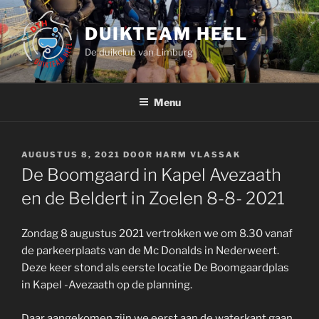
Ga
naar
DUIKTEAM HEEL
de
De duikclub van Limburg
inhoud
Menu
GEPLAATST
AUGUSTUS 8, 2021
DOOR
HARM VLASSAK
OP
De Boomgaard in Kapel Avezaath
en de Beldert in Zoelen 8-8- 2021
Zondag 8 augustus 2021 vertrokken we om 8.30 vanaf
de parkeerplaats van de Mc Donalds in Nederweert.
Deze keer stond als eerste locatie De Boomgaardplas
in Kapel -Avezaath op de planning.
Daar aangekomen zijn we eerst aan de waterkant gaan