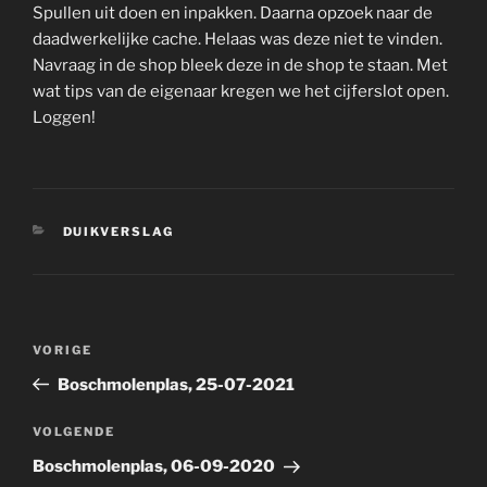
Spullen uit doen en inpakken. Daarna opzoek naar de
daadwerkelijke cache. Helaas was deze niet te vinden.
Navraag in de shop bleek deze in de shop te staan. Met
wat tips van de eigenaar kregen we het cijferslot open.
Loggen!
CATEGORIEËN
DUIKVERSLAG
Bericht
Vorig
VORIGE
navigatie
bericht
Boschmolenplas, 25-07-2021
Volgend
VOLGENDE
bericht
Boschmolenplas, 06-09-2020