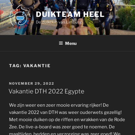
Ga
naar
DUIKTEAM HEEL
de
De duikclub van Limburg
inhoud
Menu
TAG:
VAKANTIE
GEPLAATST
NOVEMBER 29, 2022
OP
Vakantie DTH 2022 Egypte
We zijn weer een zeer mooie ervaring rijker! De
vakantie 2022 van DTH was weer ouderwets gezellig!
Met mooie duiken op de riffen en wrakken van de Rode
Zee. De live-a-board was zeer goed te noemen. De
maaltijden, bedden en verzorging was zeer goed! We