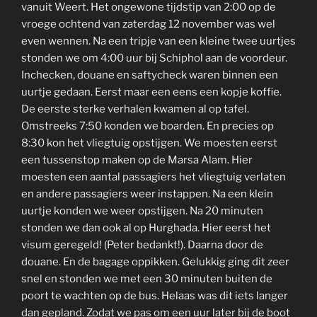
vanuit Weert. Het ongewone tijdstip van 2:00 op de
vroege ochtend van zaterdag 12 november was wel
even wennen. Na een tripje van een kleine twee uurtjes
stonden we om 4:00 uur bij Schiphol aan de voordeur.
Inchecken, douane en saftycheck waren binnen een
uurtje gedaan. Eerst maar een eens een kopje koffie.
De eerste sterke verhalen kwamen al op tafel.
Omstreeks 7:50 konden we boarden. En precies op
8:30 kon het vliegtuig opstijgen. We moesten eerst
een tussenstop maken op de Marsa Alam. Hier
moesten een aantal passagiers het vliegtuig verlaten
en andere passagiers weer instappen. Na een klein
uurtje konden we weer opstijgen. Na 20 minuten
stonden we dan ook al op Hurghada. Hier eerst het
visum geregeld! (Peter bedankt!). Daarna door de
douane. En de bagage oppikken. Gelukkig ging dit zeer
snel en stonden we met een 30 minuten buiten de
poort te wachten op de bus. Helaas was dit iets langer
dan gepland. Zodat we pas om een uur later bij de boot