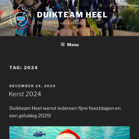
Ga
naar
DUIKTEAM HEEL
de
De duikclub van Limburg
inhoud
Menu
TAG:
2024
GEPLAATST
DECEMBER 24, 2024
OP
Kerst 2024
Duikteam Heel wenst iedereen fijne feestdagen en
een gelukkig 2025!