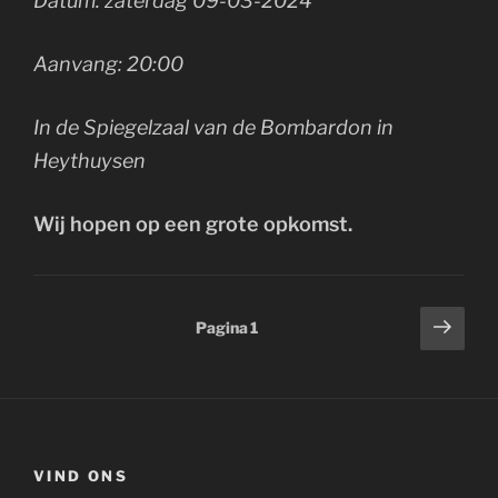
Datum: zaterdag 09-03-2024
Aanvang: 20:00
In de Spiegelzaal van de Bombardon in
Heythuysen
Wij hopen op een grote opkomst.
Berichten
Volg
Pagina
1
pagi
paginering
VIND ONS