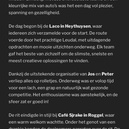
kleurrijke mix van auto’s was het een dag vol plezier,
spanning en gezelligheid.
De dag begon bij de
Laco in Heythuysen
, waar
iedereen zich verzamelde voor de start. De route
voerde door het prachtige Leudal, met uitdagende
opdrachten en mooie uitzichten onderweg. Elk team
gaf het beste van zichzelf om de slimste, snelste en
meest creatieve oplossingen te vinden.
Dankzij de uitstekende organisatie van
Jos
en
Peter
verliep alles op rolletjes. Onderweg was er volop tijd
voor een lach, een grap en natuurlijk wat gezonde
competitie. Het enthousiasme was aanstekelijk, en de
sfeer zat er goed in!
De rit eindigde in stijl bij
Café Sjrake in Roggel
, waar
een warm welkom wachtte. Onder het genot van een
drankje konden de deelnemers napraten over de rit. De