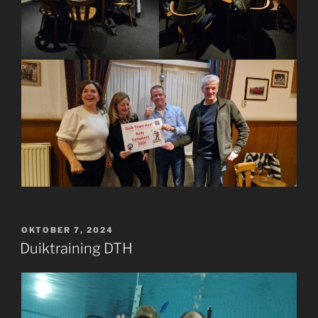
GEPLAATST
OKTOBER 7, 2024
OP
Duiktraining DTH