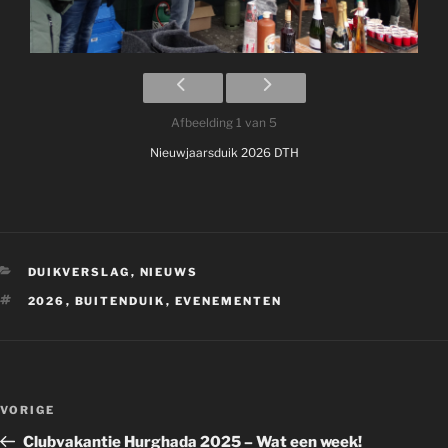
Afbeelding 1 van 5
Nieuwjaarsduik 2026 DTH
CATEGORIEËN
DUIKVERSLAG
,
NIEUWS
TAGS
2026
,
BUITENDUIK
,
EVENEMENTEN
Bericht
Vorig
VORIGE
navigatie
bericht
Clubvakantie Hurghada 2025 – Wat een week!