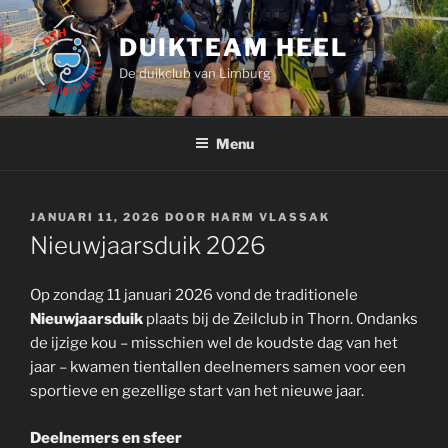
Ga
naar
DUIKTEAM HEEL
de
De duikclub van Limburg
inhoud
Menu
GEPLAATST
JANUARI 11, 2026
DOOR
HARM VLASSAK
OP
Nieuwjaarsduik 2026
Op zondag 11 januari 2026 vond de traditionele
Nieuwjaarsduik
plaats bij de Zeilclub in Thorn. Ondanks
de ijzige kou – misschien wel de koudste dag van het
jaar – kwamen tientallen deelnemers samen voor een
sportieve en gezellige start van het nieuwe jaar.
Deelnemers en sfeer