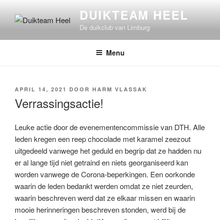
Ga
DUIKTEAM HEEL
naar
De duikclub van Limburg
de
inhoud
Menu
GEPLAATST
APRIL 14, 2021
DOOR
HARM VLASSAK
OP
Verrassingsactie!
Leuke actie door de evenementencommissie van DTH. Alle
leden kregen een reep chocolade met karamel zeezout
uitgedeeld vanwege het geduld en begrip dat ze hadden nu
er al lange tijd niet getraind en niets georganiseerd kan
worden vanwege de Corona-beperkingen. Een oorkonde
waarin de leden bedankt werden omdat ze niet zeurden,
waarin beschreven werd dat ze elkaar missen en waarin
mooie herinneringen beschreven stonden, werd bij de