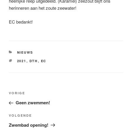
heerlijke reep uitgedeeld. (Karamel) zeezout blijft ons
herinneren aan het zoute zeewater!
EC bedankt!
CATEGORIEËN
NIEUWS
TAGS
2021
,
DTH
,
EC
Bericht
Vorig
VORIGE
navigatie
bericht
Geen zwemmen!
Volgend
VOLGENDE
bericht
Zwembad opening!