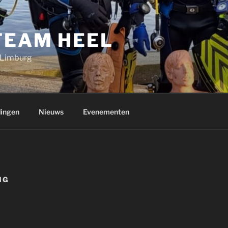
TEAM HEEL
 Limburg
dingen
Nieuws
Evenementen
NG