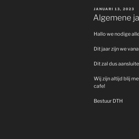
GEPLAATST
JANUARI 13, 2023
OP
Algemene ja
Hallo we nodige all
Dit jaar zijn we va
Dit zal dus aansluite
Wij zijn altijd bli
cafe!
Bestuur DTH