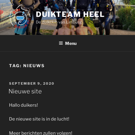
Ga
naar
DUIKTEAM HEEL
de
De duikclub van Limburg
inhoud
Menu
TAG:
NIEUWS
GEPLAATST
SEPTEMBER 9, 2020
OP
Nieuwe site
Hallo duikers!
De nieuwe site is in de lucht!
Meer berichten zullen volgen!