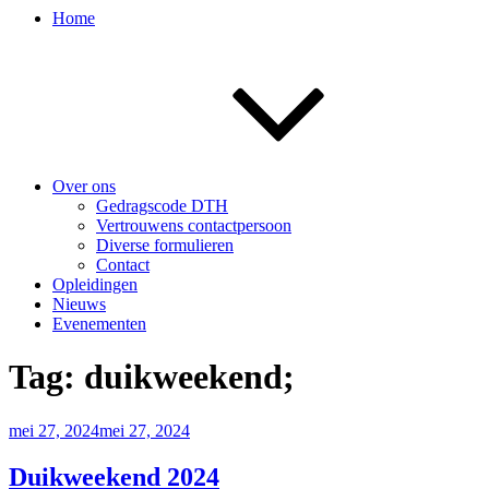
Home
Over ons
Gedragscode DTH
Vertrouwens contactpersoon
Diverse formulieren
Contact
Opleidingen
Nieuws
Evenementen
Tag:
duikweekend;
Geplaatst
mei 27, 2024
mei 27, 2024
op
Duikweekend 2024