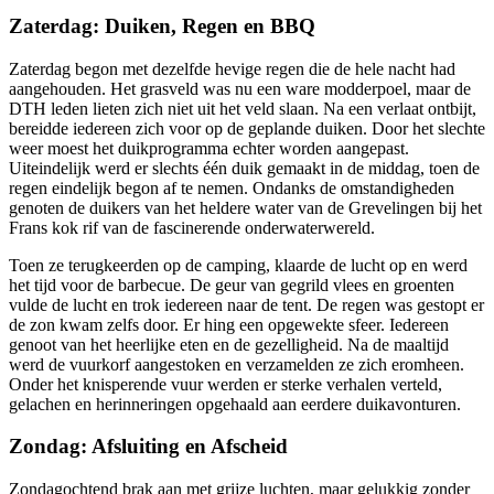
Zaterdag: Duiken, Regen en BBQ
Zaterdag begon met dezelfde hevige regen die de hele nacht had
aangehouden. Het grasveld was nu een ware modderpoel, maar de
DTH leden lieten zich niet uit het veld slaan. Na een verlaat ontbijt,
bereidde iedereen zich voor op de geplande duiken. Door het slechte
weer moest het duikprogramma echter worden aangepast.
Uiteindelijk werd er slechts één duik gemaakt in de middag, toen de
regen eindelijk begon af te nemen. Ondanks de omstandigheden
genoten de duikers van het heldere water van de Grevelingen bij het
Frans kok rif van de fascinerende onderwaterwereld.
Toen ze terugkeerden op de camping, klaarde de lucht op en werd
het tijd voor de barbecue. De geur van gegrild vlees en groenten
vulde de lucht en trok iedereen naar de tent. De regen was gestopt er
de zon kwam zelfs door. Er hing een opgewekte sfeer. Iedereen
genoot van het heerlijke eten en de gezelligheid. Na de maaltijd
werd de vuurkorf aangestoken en verzamelden ze zich eromheen.
Onder het knisperende vuur werden er sterke verhalen verteld,
gelachen en herinneringen opgehaald aan eerdere duikavonturen.
Zondag: Afsluiting en Afscheid
Zondagochtend brak aan met grijze luchten, maar gelukkig zonder