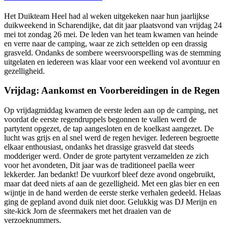
Het Duikteam Heel had al weken uitgekeken naar hun jaarlijkse
duikweekend in Scharendijke, dat dit jaar plaatsvond van vrijdag 24
mei tot zondag 26 mei. De leden van het team kwamen van heinde
en verre naar de camping, waar ze zich settelden op een drassig
grasveld. Ondanks de sombere weersvoorspelling was de stemming
uitgelaten en iedereen was klaar voor een weekend vol avontuur en
gezelligheid.
Vrijdag: Aankomst en Voorbereidingen in de Regen
Op vrijdagmiddag kwamen de eerste leden aan op de camping, net
voordat de eerste regendruppels begonnen te vallen werd de
partytent opgezet, de tap aangesloten en de koelkast aangezet. De
lucht was grijs en al snel werd de regen heviger. Iedereen begroette
elkaar enthousiast, ondanks het drassige grasveld dat steeds
modderiger werd. Onder de grote partytent verzamelden ze zich
voor het avondeten, Dit jaar was de traditioneel paella weer
lekkerder. Jan bedankt! De vuurkorf bleef deze avond ongebruikt,
maar dat deed niets af aan de gezelligheid. Met een glas bier en een
wijntje in de hand werden de eerste sterke verhalen gedeeld. Helaas
ging de gepland avond duik niet door. Gelukkig was DJ Merijn en
site-kick Jorn de sfeermakers met het draaien van de
verzoeknummers.