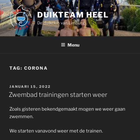
Ga
naar
DUIKTEAM HEEL
de
De duikclub van Limburg
inhoud
Menu
TAG:
CORONA
GEPLAATST
JANUARI 15, 2022
OP
Zwembad trainingen starten weer
Zoals gisteren bekendgemaakt mogen we weer gaan
zwemmen.
We starten vanavond weer met de trainen.