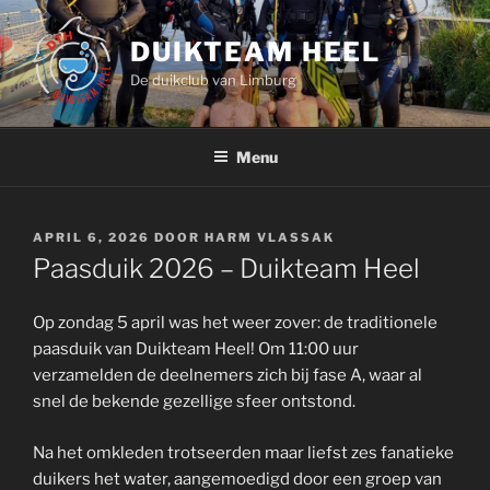
Ga
naar
DUIKTEAM HEEL
de
De duikclub van Limburg
inhoud
Menu
GEPLAATST
APRIL 6, 2026
DOOR
HARM VLASSAK
OP
Paasduik 2026 – Duikteam Heel
Op zondag 5 april was het weer zover: de traditionele
paasduik van Duikteam Heel! Om 11:00 uur
verzamelden de deelnemers zich bij fase A, waar al
snel de bekende gezellige sfeer ontstond.
Na het omkleden trotseerden maar liefst zes fanatieke
duikers het water, aangemoedigd door een groep van