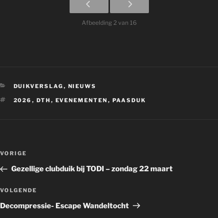
Afbeelding 2 van 16
CATEGORIEËN
DUIKVERSLAG
,
NIEUWS
TAGS
2026
,
DTH
,
EVENEMENTEN
,
PAASDUK
Bericht
Vorig
VORIGE
navigatie
bericht
Gezellige clubduik bij TODI – zondag 22 maart
Volgend
VOLGENDE
bericht
Decompressie- Escape Wandeltocht