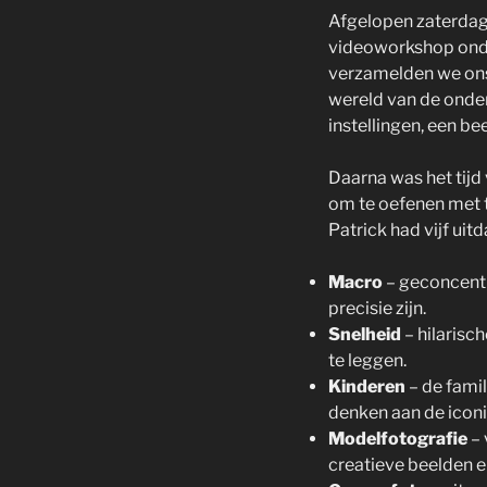
Afgelopen zaterdag 
videoworkshop onde
verzamelden we ons
wereld van de onder
instellingen, een be
Daarna was het tijd 
om te oefenen met t
Patrick had vijf ui
Macro
– geconcentr
precisie zijn.
Snelheid
– hilarisc
te leggen.
Kinderen
– de famil
denken aan de iconi
Modelfotografie
– 
creatieve beelden en