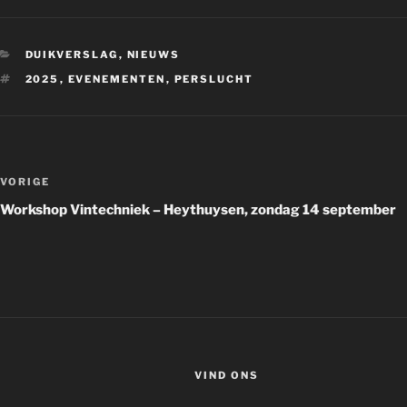
CATEGORIEËN
DUIKVERSLAG
,
NIEUWS
TAGS
2025
,
EVENEMENTEN
,
PERSLUCHT
Bericht
Vorig
VORIGE
navigatie
bericht
Workshop Vintechniek – Heythuysen, zondag 14 september
VIND ONS