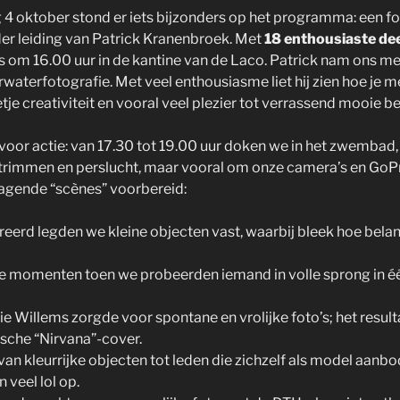
4 oktober stond er iets bijzonders op het programma: een fo
r leiding van Patrick Kranenbroek. Met
18 enthousiaste de
 om 16.00 uur in de kantine van de Laco. Patrick nam ons m
waterfotografie. Met veel enthousiasme liet hij zien hoe je 
etje creativiteit en vooral veel plezier tot verrassend mooie 
voor actie: van 17.30 tot 19.00 uur doken we in het zwembad, d
rimmen en perslucht, maar vooral om onze camera’s en GoPro
tdagende “scènes” voorbereid:
eerd legden we kleine objecten vast, waarbij bleek hoe belang
he momenten toen we probeerden iemand in volle sprong in één
ie Willems zorgde voor spontane en vrolijke foto’s; het resul
sche “Nirvana”-cover.
van kleurrijke objecten tot leden die zichzelf als model aanbo
 veel lol op.