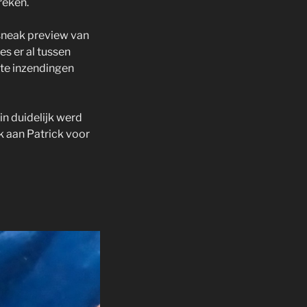
reken.
 sneak preview van
s er al tussen
te inzendingen
n duidelijk werd
k aan Patrick voor