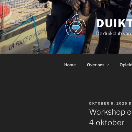
Ga
naar
de
DUIK
inhoud
De duikclub van
Home
Over ons
Oplei
GEPLAATST
OKTOBER 8, 2025
D
OP
Workshop on
4 oktober