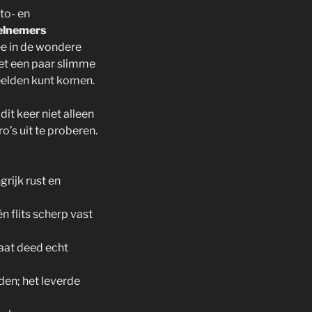
to- en
elnemers
ee in de wondere
met een paar slimme
beelden kunt komen.
it keer niet alleen
’s uit te proberen.
rijk rust en
 flits scherp vast
taat deed echt
den; het leverde