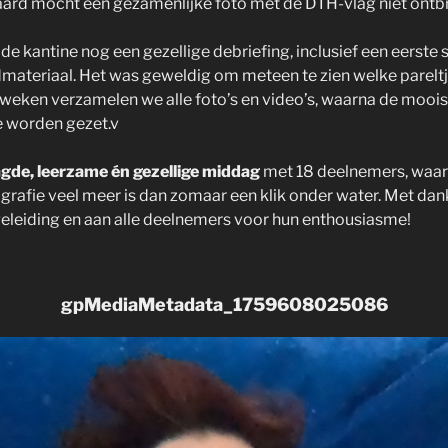
aard mocht een gezamenlijke foto met de DTH-vlag niet ontb
 de kantine nog een gezellige debriefing, inclusief een eerste
ateriaal. Het was geweldig om meteen te zien welke pareltje
weken verzamelen we alle foto’s en video’s, waarna de moois
je worden gezet.v
gde, leerzame én gezellige middag
met 18 deelnemers, waari
rafie veel meer is dan zomaar een klik onder water. Met dan
eleiding en aan alle deelnemers voor hun enthousiasme!
gpMediaMetadata_1759608025086