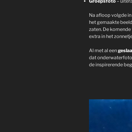
Groepsfoto
– uiter
Na afloop volgde in
het gemaakte beeldm
zaten. De komende 
extra in het zonnet
Al met al een
geslaa
dat onderwaterfotog
de inspirerende beg